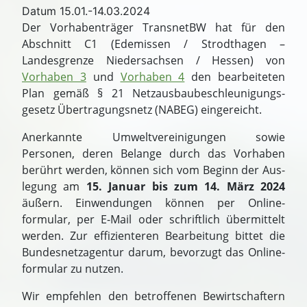
Datum
15.01.-14.03.2024
Der Vorhaben­träger TransnetBW hat für den
Abschnitt C1 (Edemissen / Strodthagen –
Landesgrenze Niedersachsen / Hessen) von
Vorhaben 3
und
Vorhaben 4
den bearbeiteten
Plan gemäß § 21 Netz­ausbau­beschleunigungs­
gesetz Übertragungs­netz (NABEG) eingereicht.
Anerkannte Umwelt­vereinigungen sowie
Personen, deren Belange durch das Vorhaben
berührt werden, können sich vom Beginn der Aus­
legung am
15. Januar bis zum 14. März 2024
äußern. Einwendungen können per Online­
formular, per E-Mail oder schriftlich über­mittelt
werden. Zur effizienteren Bearbeitung bittet die
Bundes­netz­agentur darum, bevorzugt das Online­
formular zu nutzen.
Wir empfehlen den betroffenen Bewirtschaftern