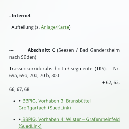
- Internet
Aufteilung (s.
Anlage/Karte
)
---
Abschnitt C
(Seesen / Bad Gandersheim
nach Süden)
Trassenkorridorabschnitte/-segmente (TKS): Nr.
69a, 69b, 70a, 70 b, 300
+ 62, 63,
66, 67, 68
•
BBPlG, Vorhaben 3: Brunsbüttel –
Großgartach (SuedLink)
•
BBPlG, Vorhaben 4: Wilster – Grafenrheinfeld
(SuedLink)