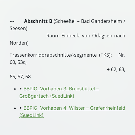
---
Abschnitt B
(Scheeßel – Bad Gandersheim /
Seesen)
Raum Einbeck: von Odagsen nach
Norden)
Trassenkorridorabschnitte/-segmente (TKS): Nr.
60, 53c,
+ 62, 63,
66, 67, 68
•
BBPlG, Vorhaben 3: Brunsbüttel –
Großgartach (SuedLink)
•
BBPlG, Vorhaben 4: Wilster – Grafenrheinfeld
(SuedLink)